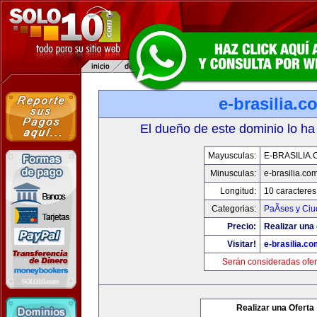
e-brasilia.c
El dueño de este dominio lo ha
Mayusculas:
E-BRASILIA
Minusculas:
e-brasilia.co
Longitud:
10 caracteres
Categorias:
PaÃ­ses y Ci
Precio:
Realizar una 
Visitar!
e-brasilia.co
Serán consideradas ofer
Realizar una Oferta