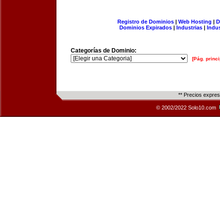
Registro de Dominios
|
Web Hosting
|
D
Dominios Expirados
|
Industrias
|
Indu
Categorías de Dominio:
[Pág. princi
** Precios expre
© 2002/2022 Solo10.com