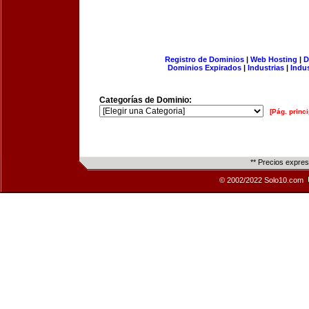
Registro de Dominios
|
Web Hosting
|
D
Dominios Expirados
|
Industrias
|
Indu
Categorías de Dominio:
[Pág. princi
** Precios expre
© 2002/2022 Solo10.com