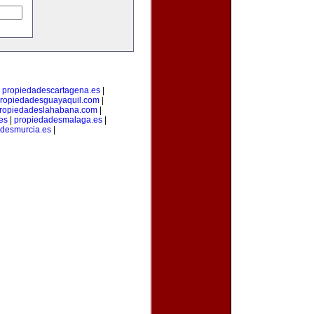
|
propiedadescartagena.es
|
ropiedadesguayaquil.com
|
ropiedadeslahabana.com
|
es
|
propiedadesmalaga.es
|
desmurcia.es
|