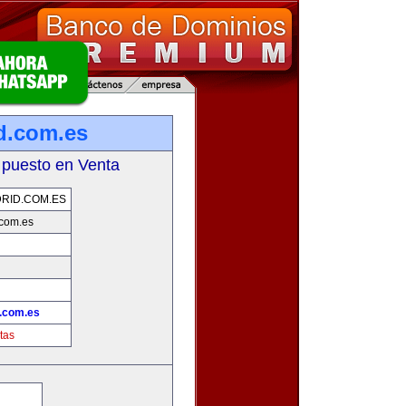
d.com.es
 puesto en Venta
RID.COM.ES
com.es
.com.es
tas