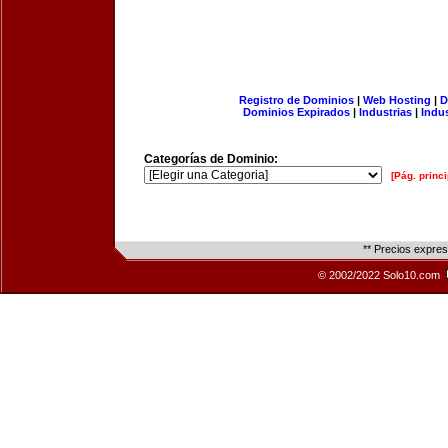
Registro de Dominios
|
Web Hosting
|
D
Dominios Expirados
|
Industrias
|
Indu
Categorías de Dominio:
[Pág. princi
** Precios expre
© 2002/2022 Solo10.com