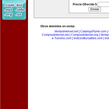
Precio Ofrecido $
Otros dominios en venta:
VentasInternet.net
|
CatalogoPyme.com
|
ComprasInternet.net
|
ComprasInternet.org
|
Ventas
e-Turismo.com
|
IndicesBursatiles.com
|
In