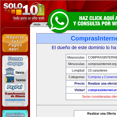
ComprasInterne
El dueño de este dominio lo ha
Mayusculas:
COMPRASINTERNE
Minusculas:
comprasinternet.org
Longitud:
15 caracteres
Categorias:
Compras y Comercio
Precio:
Realizar una oferta
Visitar!
comprasinternet.or
Serán consideradas ofer
Realizar una Oferta