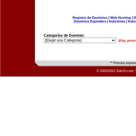
Registro de Dominios
|
Web Hosting
|
D
Dominios Expirados
|
Industrias
|
Indu
Categorías de Dominio:
[Pág. princi
** Precios expre
© 2002/2022 Solo10.com