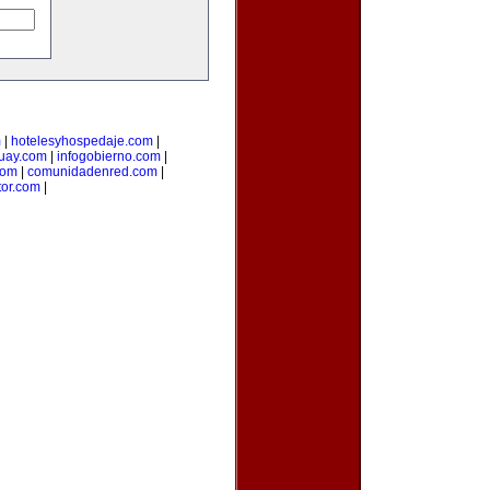
m
|
hotelesyhospedaje.com
|
uay.com
|
infogobierno.com
|
com
|
comunidadenred.com
|
tor.com
|