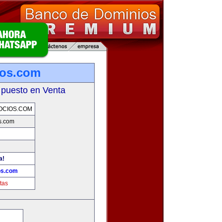
ios.com
 puesto en Venta
OCIOS.COM
s.com
a!
os.com
tas