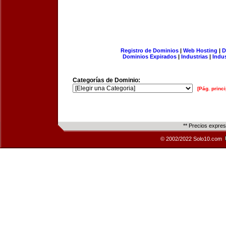
Registro de Dominios
|
Web Hosting
|
D
Dominios Expirados
|
Industrias
|
Indu
Categorías de Dominio:
[Pág. princi
** Precios expre
© 2002/2022 Solo10.com