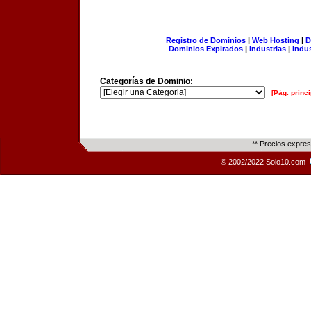
Registro de Dominios
|
Web Hosting
|
D
Dominios Expirados
|
Industrias
|
Indu
Categorías de Dominio:
[Pág. princi
** Precios expre
© 2002/2022 Solo10.com