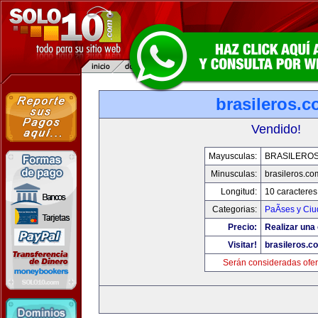
brasileros.
Vendido!
Mayusculas:
BRASILERO
Minusculas:
brasileros.co
Longitud:
10 caracteres
Categorias:
PaÃ­ses y Ci
Precio:
Realizar una 
Visitar!
brasileros.c
Serán consideradas ofer