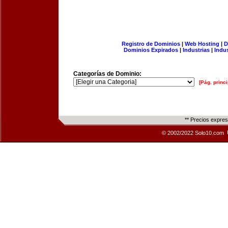
Registro de Dominios
|
Web Hosting
|
D
Dominios Expirados
|
Industrias
|
Indu
Categorías de Dominio:
[Pág. princi
** Precios expre
© 2002/2022 Solo10.com