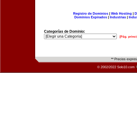
Registro de Dominios
|
Web Hosting
|
D
Dominios Expirados
|
Industrias
|
Indu
Categorías de Dominio:
[Pág. princi
** Precios expre
© 2002/2022 Solo10.com