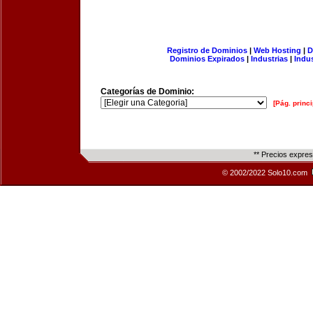
Registro de Dominios
|
Web Hosting
|
D
Dominios Expirados
|
Industrias
|
Indu
Categorías de Dominio:
[Pág. princi
** Precios expre
© 2002/2022 Solo10.com