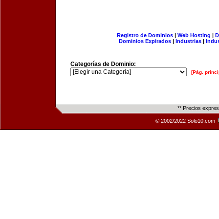
Registro de Dominios
|
Web Hosting
|
D
Dominios Expirados
|
Industrias
|
Indu
Categorías de Dominio:
[Pág. princi
** Precios expre
© 2002/2022 Solo10.com