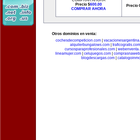
COMPRAR AHORA
Precio $
600.00
Precio 
COMPRAR AHORA
Otros dominios en venta:
cochesdecompeticion.com
|
vacacionesargentina
alquilerbungalows.com
|
traficogratis.co
cursosparaprofesionales.com
|
webenventa
lineamujer.com
|
celujuegos.com
|
comprasnaweb
blogdescargas.com
|
catalogoinmo