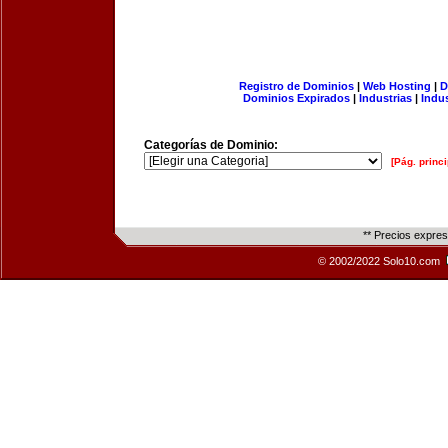
Registro de Dominios
|
Web Hosting
|
D
Dominios Expirados
|
Industrias
|
Indu
Categorías de Dominio:
[Pág. princi
** Precios expre
© 2002/2022 Solo10.com