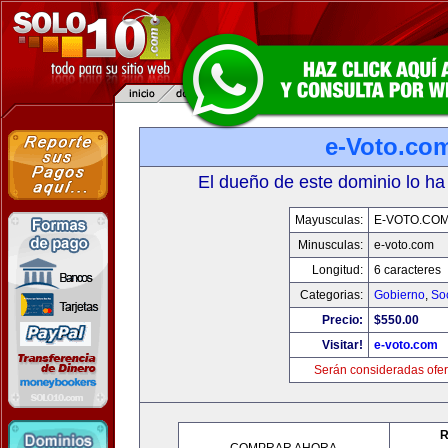
e-Voto.co
El dueño de este dominio lo ha
Mayusculas:
E-VOTO.CO
Minusculas:
e-voto.com
Longitud:
6 caracteres
Categorias:
Gobierno
,
So
Precio:
$550.00
Visitar!
e-voto.com
Serán consideradas ofer
R