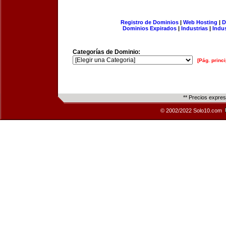
Registro de Dominios
|
Web Hosting
|
D
Dominios Expirados
|
Industrias
|
Indu
Categorías de Dominio:
[Pág. princi
** Precios expre
© 2002/2022 Solo10.com