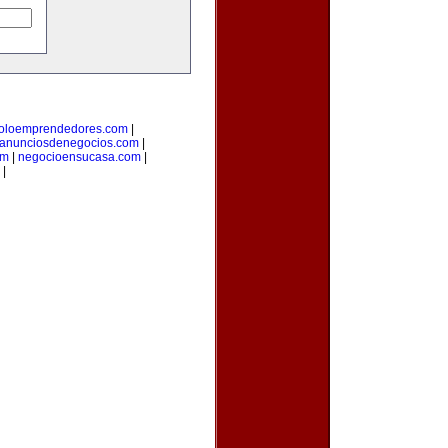
oloemprendedores.com
|
anunciosdenegocios.com
|
om
|
negocioensucasa.com
|
|