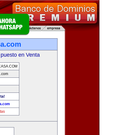
sa.com
 puesto en Venta
CASA.COM
a.com
ta!
a.com
tas