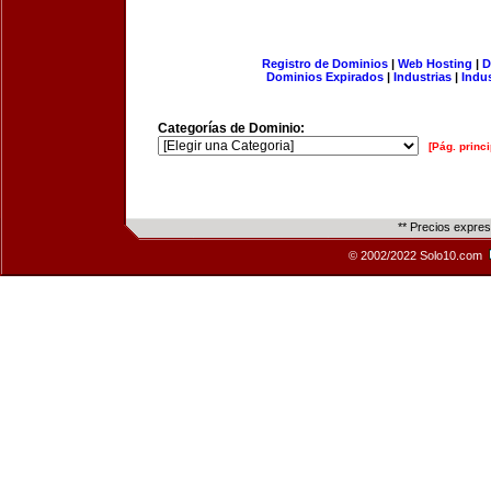
Registro de Dominios
|
Web Hosting
|
D
Dominios Expirados
|
Industrias
|
Indu
Categorías de Dominio:
[Pág. princi
** Precios expre
© 2002/2022 Solo10.com