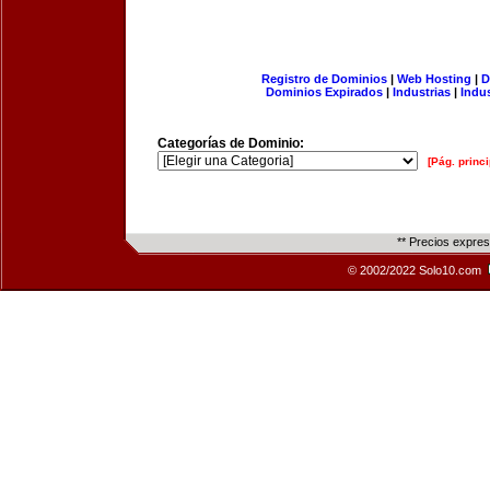
Registro de Dominios
|
Web Hosting
|
D
Dominios Expirados
|
Industrias
|
Indu
Categorías de Dominio:
[Pág. princi
** Precios expre
© 2002/2022 Solo10.com