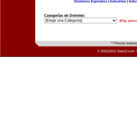
Dominios Expirados
|
Industrias
|
Indu
Categorías de Dominio:
[Pág. princi
** Precios expre
© 2002/2022 Solo10.com