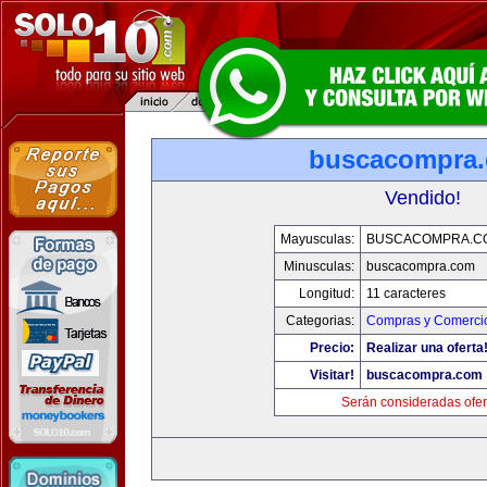
buscacompra
Vendido!
Mayusculas:
BUSCACOMPRA.C
Minusculas:
buscacompra.com
Longitud:
11 caracteres
Categorias:
Compras y Comercio
Precio:
Realizar una oferta
Visitar!
buscacompra.com
Serán consideradas ofer