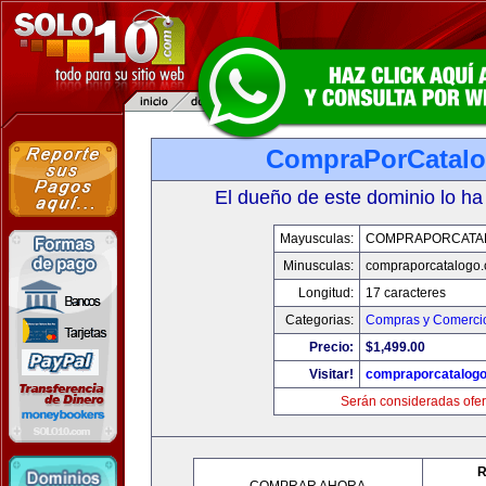
CompraPorCatal
El dueño de este dominio lo ha
Mayusculas:
COMPRAPORCATA
Minusculas:
compraporcatalogo
Longitud:
17 caracteres
Categorias:
Compras y Comercio
Precio:
$1,499.00
Visitar!
compraporcatalog
Serán consideradas ofer
R