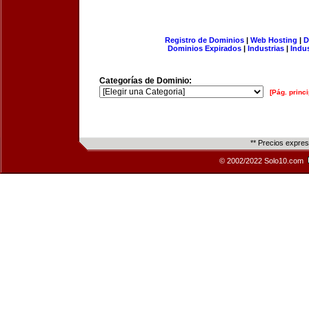
Registro de Dominios
|
Web Hosting
|
D
Dominios Expirados
|
Industrias
|
Indu
Categorías de Dominio:
[Pág. princi
** Precios expre
© 2002/2022 Solo10.com