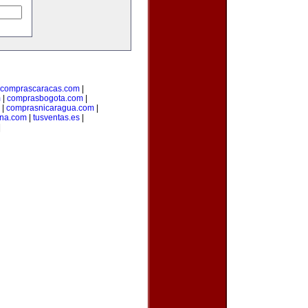
comprascaracas.com
|
m
|
comprasbogota.com
|
|
comprasnicaragua.com
|
ina.com
|
tusventas.es
|
|