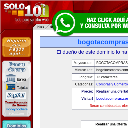
bogotacompra
El dueño de este dominio lo ha
Mayusculas:
BOGOTACOMPRAS
Minusculas:
bogotacompras.com
Longitud:
13 caracteres
Categorias:
Compras y Comercio
Precio:
Realizar una oferta
Visitar!
bogotacompras.co
Serán consideradas ofer
Realizar una Oferta