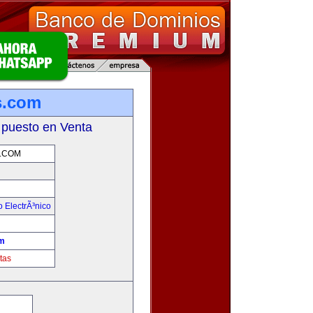
s.com
 puesto en Venta
.COM
 ElectrÃ³nico
!
m
tas