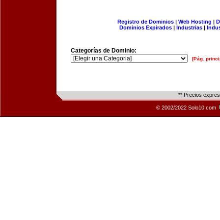
Registro de Dominios
|
Web Hosting
|
D
Dominios Expirados
|
Industrias
|
Indu
Categorías de Dominio:
[Pág. princi
** Precios expre
© 2002/2022 Solo10.com