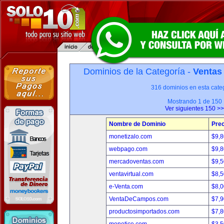
Dominios de la Categoría -
Ventas
316 dominios en esta categ
Mostrando 1 de 150
Ver siguientes 150 >>
Nombre de Dominio
Prec
monetizalo.com
$9,
webpago.com
$9,
mercadoventas.com
$9,
ventavirtual.com
$8,
e-Venta.com
$8,
VentaDeCampos.com
$7,
productosimportados.com
$7,