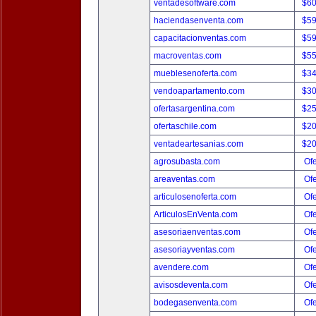
ventadesoftware.com
$6
haciendasenventa.com
$5
capacitacionventas.com
$5
macroventas.com
$5
mueblesenoferta.com
$3
vendoapartamento.com
$3
ofertasargentina.com
$2
ofertaschile.com
$2
ventadeartesanias.com
$2
agrosubasta.com
Ofe
areaventas.com
Ofe
articulosenoferta.com
Ofe
ArticulosEnVenta.com
Ofe
asesoriaenventas.com
Ofe
asesoriayventas.com
Ofe
avendere.com
Ofe
avisosdeventa.com
Ofe
bodegasenventa.com
Ofe