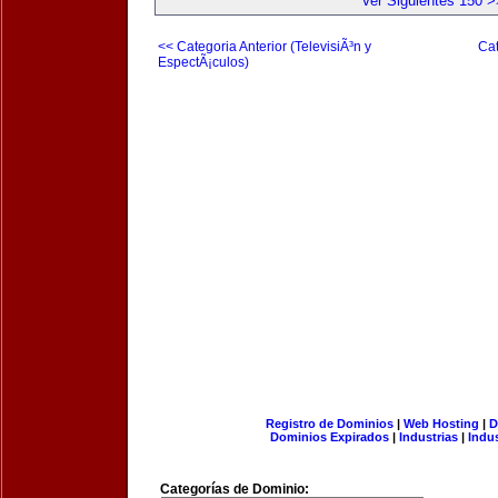
Ver Siguientes 150 >
<< Categoria Anterior (TelevisiÃ³n y
Cat
EspectÃ¡culos)
Registro de Dominios
|
Web Hosting
|
D
Dominios Expirados
|
Industrias
|
Indu
Categorías de Dominio: